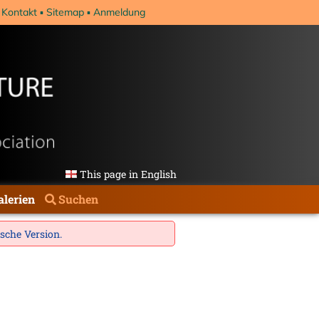
Kontakt
Sitemap
Anmeldung
This page in English
alerien
Suchen
ische Version
.