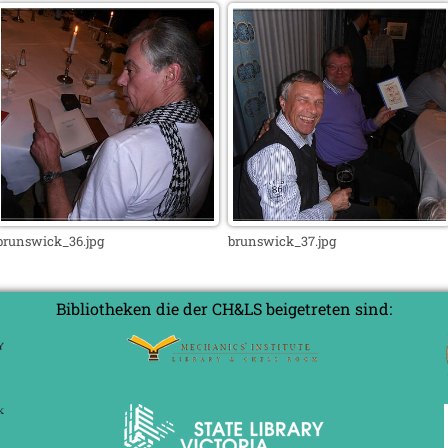
brunswick_36.jpg
brunswick_37.jpg
Bibliotheken die der CH&LS beigetreten sind: