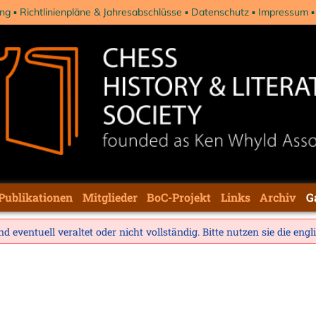
ng
Richtlinienpläne & Jahresabschlüsse
Datenschutz
Impressum
Publikationen
Mitglieder
BoC-Projekt
Links
Archiv
G
d eventuell veraltet oder nicht vollständig. Bitte nutzen sie die
engl