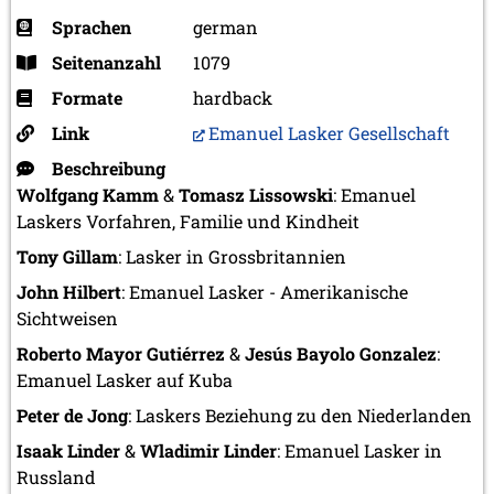
Sprachen
german
Seitenanzahl
1079
Formate
hardback
Link
Emanuel Lasker Gesellschaft
Beschreibung
Wolfgang Kamm
&
Tomasz Lissowski
: Emanuel
Laskers Vorfahren, Familie und Kindheit
Tony Gillam
: Lasker in Grossbritannien
John Hilbert
: Emanuel Lasker - Amerikanische
Sichtweisen
Roberto Mayor Gutiérrez
&
Jesús Bayolo Gonzalez
:
Emanuel Lasker auf Kuba
Peter de Jong
: Laskers Beziehung zu den Niederlanden
Isaak Linder
&
Wladimir Linder
: Emanuel Lasker in
Russland